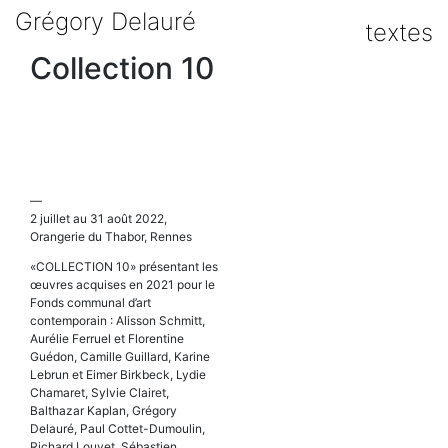
Skip
Grégory Delauré
to
textes
content
Collection 10
—
2 juillet au 31 août 2022,
Orangerie du Thabor, Rennes
«COLLECTION 10» présentant les
œuvres acquises en 2021 pour le
Fonds communal d’art
contemporain : Alisson Schmitt,
Aurélie Ferruel et Florentine
Guédon, Camille Guillard, Karine
Lebrun et Eimer Birkbeck, Lydie
Chamaret, Sylvie Clairet,
Balthazar Kaplan, Grégory
Delauré, Paul Cottet-Dumoulin,
Richard Louvet, Sébastien