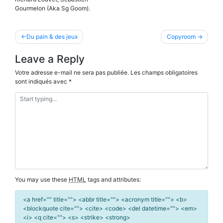
Gourmelon (Aka Sg Goom).
Navigation
Du pain & des jeux
Copyroom
de
Leave a Reply
l’article
Votre adresse e-mail ne sera pas publiée.
Les champs obligatoires
sont indiqués avec
*
You may use these
HTML
tags and attributes:
<a href="" title=""> <abbr title=""> <acronym title=""> <b>
<blockquote cite=""> <cite> <code> <del datetime=""> <em>
<i> <q cite=""> <s> <strike> <strong>