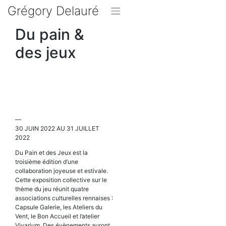
Skip
Grégory Delauré
to
content
Du pain &
des jeux
—
30 JUIN 2022 AU 31 JUILLET
2022
Du Pain et des Jeux est la
troisième édition d’une
collaboration joyeuse et estivale.
Cette exposition collective sur le
thème du jeu réunit quatre
associations culturelles rennaises :
Capsule Galerie, les Ateliers du
Vent, le Bon Accueil et l’atelier
Vivarium. Des évènements auront